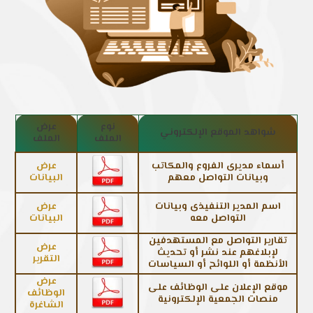
نوع
عرض
شواهد الموقع الإلكتروني
الملف
الملف
أسماء مديرى الفروع والمكاتب
عرض
وبيانات التواصل معهم
البيانات
اسم المدير التنفيذى وبيانات
عرض
التواصل معه
البيانات
تقارير التواصل مع المستهدفين
عرض
لإبلاغهم عند نشر أو تحديث
التقرير
الأنظمة أو اللوائح أو السياسات
عرض
موقع الإعلان على الوظائف على
الوظائف
منصات الجمعية الإلكترونية
الشاغرة