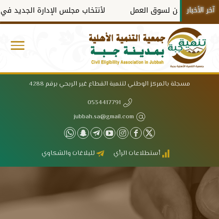
آخر الأخبار
ففين لسوق العمل
لأنتخاب مجلس الإدارة الجديد في دورته الثا
مسجلة بالمركز الوطني لتنمية القطاع غير الربحي برقم 4288
0534417791
jubbah.sa@gmail.com
أستطلاعات الرأي
للبلاغات والشكاوي