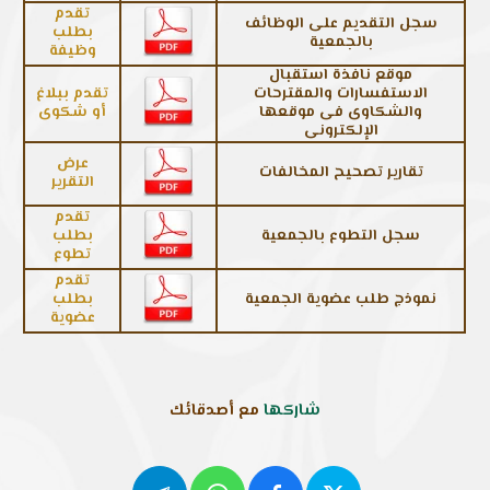
تقدم
سجل التقديم على الوظائف
بطلب
بالجمعية
وظيفة
موقع نافذة استقبال
الاستفسارات والمقترحات
تقدم ببلاغ
والشكاوى فى موقعها
أو شكوى
الإلكترونى
عرض
تقارير تصحيح المخالفات
التقرير
تقدم
سجل التطوع بالجمعية
بطلب
تطوع
تقدم
نموذج طلب عضوية الجمعية
بطلب
عضوية
شاركها
مع أصدقائك