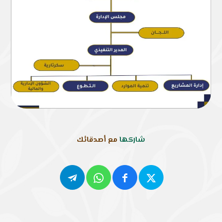
شاركها
مع أصدقائك