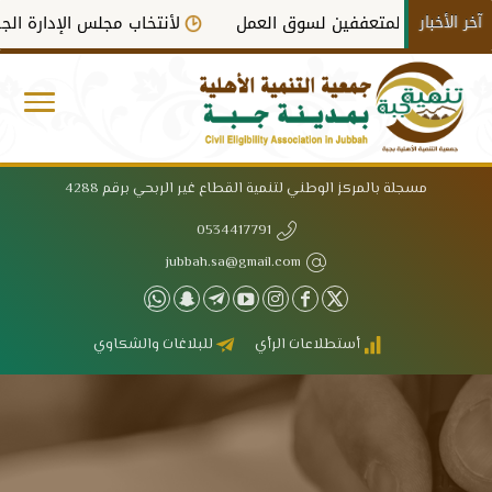
آخر الأخبار
ل المتعففين لسوق العمل
لأنتخاب مجلس الإدارة الجديد في دو
مسجلة بالمركز الوطني لتنمية القطاع غير الربحي برقم 4288
0534417791
jubbah.sa@gmail.com
أستطلاعات الرأي
للبلاغات والشكاوي