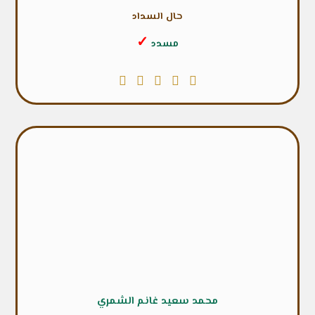
حال السداد
✓
مسدد
محمد سعيد غانم الشمري