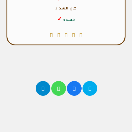
حال السداد
✓
مسدد
شاركها
مع أصدقائك