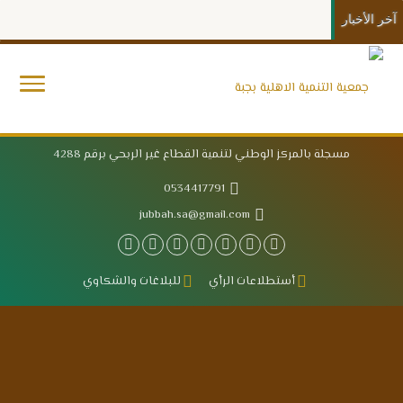
آخر الأخبار
مسجلة بالمركز الوطني لتنمية القطاع غير الربحي برقم 4288
0534417791
jubbah.sa@gmail.com
أستطلاعات الرأي
للبلاغات والشكاوي