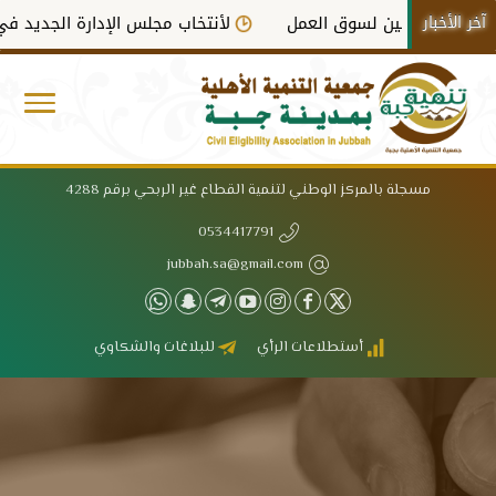
آخر الأخبار
عففين لسوق العمل
لأنتخاب مجلس الإدارة الجديد في دورته الث
مسجلة بالمركز الوطني لتنمية القطاع غير الربحي برقم 4288
0534417791
jubbah.sa@gmail.com
أستطلاعات الرأي
للبلاغات والشكاوي