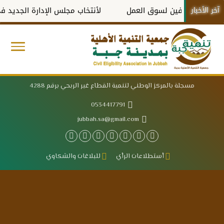
آخر الأخبار
ل المتعففين لسوق العمل
لأنتخاب مجلس الإدارة الجديد في دو
مسجلة بالمركز الوطني لتنمية القطاع غير الربحي برقم 4288
0534417791
jubbah.sa@gmail.com
أستطلاعات الرأي
للبلاغات والشكاوي