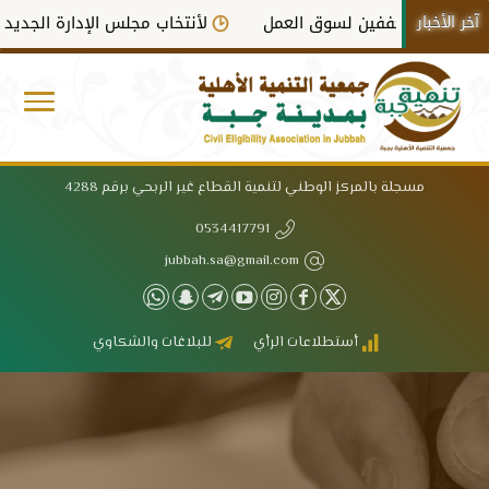
آخر الأخبار
تعففين لسوق العمل
لأنتخاب مجلس الإدارة الجديد في دورته ا
مسجلة بالمركز الوطني لتنمية القطاع غير الربحي برقم 4288
0534417791
jubbah.sa@gmail.com
أستطلاعات الرأي
للبلاغات والشكاوي