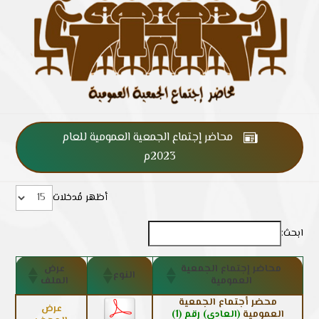
محاضر إجتماع الجمعية العمومية للعام

2023م
أظهر مُدخلات
ابحث:
محاضر إجتماع الجمعية
عرض
النوع
العمومية
الملف
محضر أجتماع الجمعية
عرض
العمومية
(العادي) رقم (1)