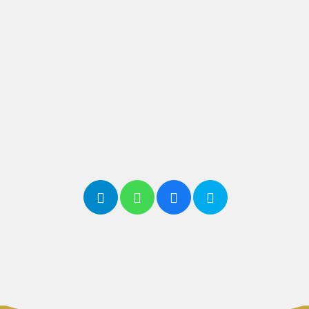
مسجل بالتأمينات
لا
العنوان
مدينة
جبة
الدوام
دوام
جزئي
شاركها
مع أصدقائك