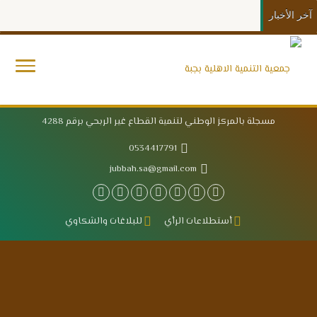
آخر الأخبار
مسجلة بالمركز الوطني لتنمية القطاع غير الربحي برقم 4288
0534417791
jubbah.sa@gmail.com
أستطلاعات الرأي
للبلاغات والشكاوي