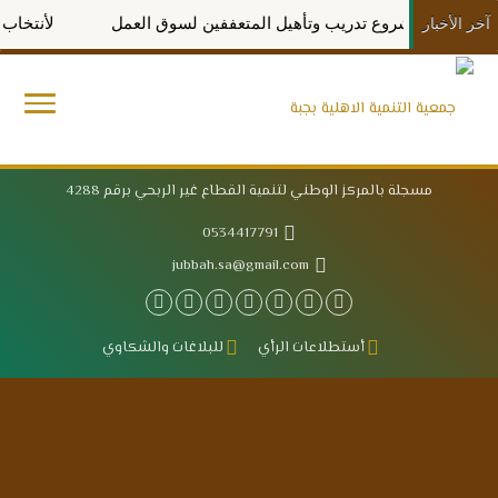
 تدعم مشروع تدريب وتأهيل المتعففين لسوق العمل
لأنتخاب مجل
آخر الأخبار
مسجلة بالمركز الوطني لتنمية القطاع غير الربحي برقم 4288
0534417791
jubbah.sa@gmail.com
أستطلاعات الرأي
للبلاغات والشكاوي