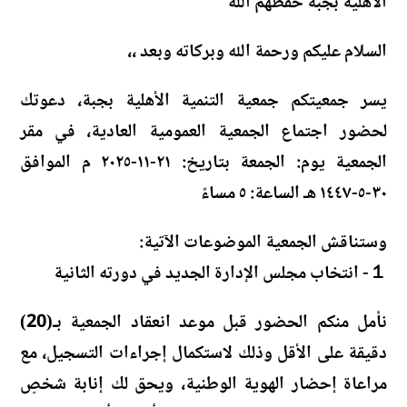
الأهلية بجبة حفظهم الله
السلام عليكم ورحمة الله وبركاته وبعد ،،
يسر جمعيتكم جمعية التنمية الأهلية بجبة، دعوتك
لحضور اجتماع الجمعية العمومية العادية، في مقر
الجمعية يوم: الجمعة بتاريخ: ٢١-١١-٢٠٢٥ م الموافق
٣٠-٥-١٤٤٧ هـ الساعة: ٥ مساءً
وستناقش الجمعية الموضوعات الآتية:
１- انتخاب مجلس الإدارة الجديد في دورته الثانية
نأمل منكم الحضور قبل موعد انعقاد الجمعية بـ(20)
دقيقة على الأقل وذلك لاستكمال إجراءات التسجيل، مع
مراعاة إحضار الهوية الوطنية، ويحق لك إنابة شخصٍ