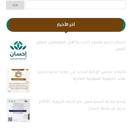
آخر الأخبار
احسان تدعم مشروع تدريب وتأهيل المتعففين لسوق
العمل
لأنتخاب مجلس الإدارة الجديد في دورته الثانية تحديد
موعد الجمعية العمومية العادية
ورشة صناعة السدو ضمن عام الحرف اليدوية 2025م
بدعم من منصة احسان