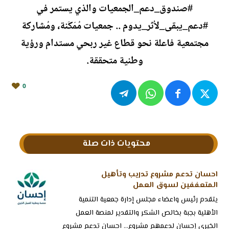
‏⁧‫#صندوق_دعم_الجمعيات‬⁩ والذي يستمر في
#دعم_يبقى_لأثر_يدوم‬⁩ .. جمعيات مُمَكَنة، ومُشاركة
مجتمعية فاعلة نحو قطاع غير ربحي مستدام ورؤية
وطنية متحققة.
0
محتويات ذات صلة
احسان تدعم مشروع تدريب وتأهيل
المتعففين لسوق العمل
‏يتقدم رئيس واعضاء مجلس إدارة جمعية التنمية
الأهلية بجبة بخالص الشكر والتقدير لمنصة العمل
الخيري إحسان لدعمهم مشروع... احسان تدعم مشروع