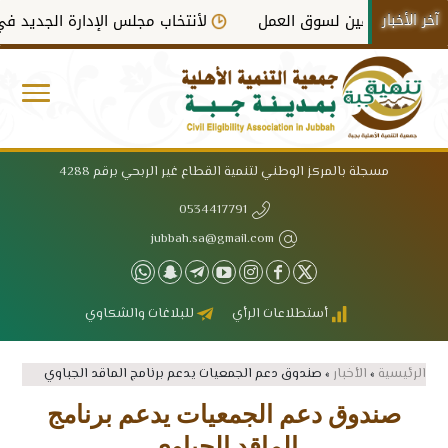
آخر الأخبار
عففين لسوق العمل
لأنتخاب مجلس الإدارة الجديد في دورته ال
مسجلة بالمركز الوطني لتنمية القطاع غير الربحي برقم 4288
0534417791
jubbah.sa@gmail.com
أستطلاعات الرأي
للبلاغات والشكاوي
الرئيسية
»
الأخبار
»
صندوق دعم الجمعيات يدعم برنامج الماقد الجباوي
صندوق دعم الجمعيات يدعم برنامج
الماقد الجباوي