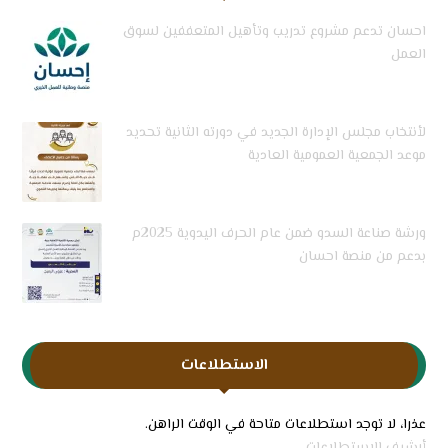
احسان تدعم مشروع تدريب وتأهيل المتعففين لسوق
العمل
لأنتخاب مجلس الإدارة الجديد في دورته الثانية تحديد
موعد الجمعية العمومية العادية
ورشة صناعة السدو ضمن عام الحرف اليدوية 2025م
بدعم من منصة احسان
الاستطلاعات
عذرا، لا توجد استطلاعات متاحة في الوقت الراهن.