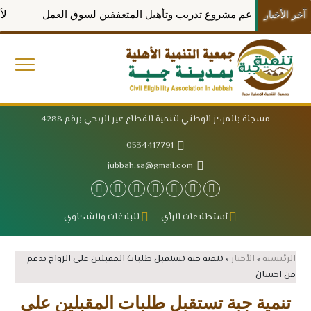
سان تدعم مشروع تدريب وتأهيل المتعففين لسوق العمل
لأنتخاب 
آخر الأخبار
مسجلة بالمركز الوطني لتنمية القطاع غير الربحي برقم 4288
0534417791
jubbah.sa@gmail.com
أستطلاعات الرأي
للبلاغات والشكاوي
الرئيسية
»
الأخبار
»
تنمية جبة تستقبل طلبات المقبلين على الزواج بدعم
من احسان
تنمية جبة تستقبل طلبات المقبلين على