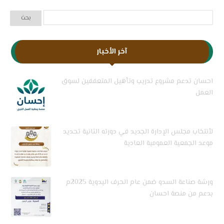
آخر الأخبار
احسان تدعم مشروع تدريب وتأهيل المتعففين لسوق
العمل
لأنتخاب مجلس الإدارة الجديد في دورته الثانية تحديد
موعد الجمعية العمومية العادية
ورشة صناعة السدو ضمن عام الحرف اليدوية 2025م
بدعم من منصة احسان