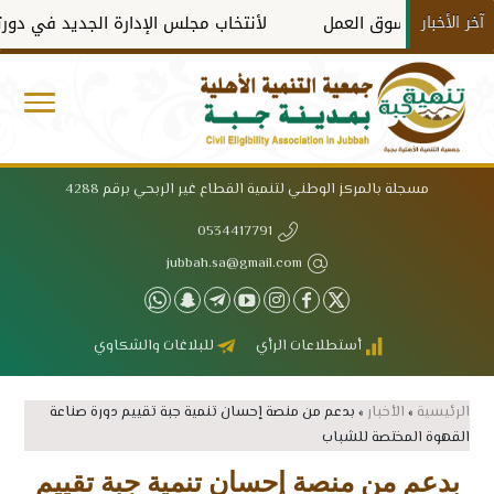
آخر الأخبار
ن لسوق العمل
لأنتخاب مجلس الإدارة الجديد في دورته الثاني
مسجلة بالمركز الوطني لتنمية القطاع غير الربحي برقم 4288
0534417791
jubbah.sa@gmail.com
أستطلاعات الرأي
للبلاغات والشكاوي
الرئيسية
»
الأخبار
»
بدعم من منصة إحسان تنمية جبة تقييم دورة صناعة
القهوة المختصة للشباب
بدعم من منصة إحسان تنمية جبة تقييم