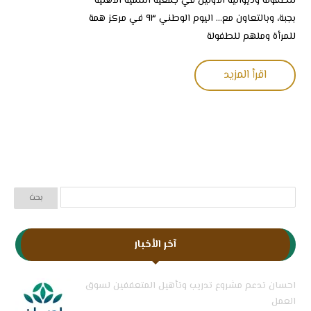
للطفولة وديوانية الأولين في جمعية التنمية الأهلية
بجبة، وبالتعاون مع... اليوم الوطني ٩٣ في مركز همة
للمرأة وملهم للطفولة
اقرأ المزيد
آخر الأخبار
احسان تدعم مشروع تدريب وتأهيل المتعففين لسوق
العمل