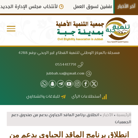
آخر الأخبار
لمتعففين لسوق العمل
لأنتخاب مجلس الإدارة الجديد في دورته
مسجلة بالمركز الوطني لتنمية القطاع غير الربحي برقم 4288
0534417791
jubbah.sa@gmail.com
أستطلاعات الرأي
للبلاغات والشكاوي
الرئيسية
»
الأخبار
»
انطلاق برنامج الماقد الجباوي بدعم من صندوق دعم
الجمعيات
انطلاق برنامج الماقد الجباوي بدعم من