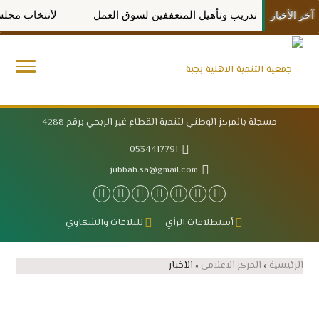
ريب وتأهيل المتعففين لسوق العمل
لأنتخاب مجلس الإدارة الجديد
آخر الأخبار
مسجلة بالمركز الوطني لتنمية القطاع غير الربحي برقم 4288
0534417791
jubbah.sa@gmail.com
أستطلاعات الرأي
للبلاغات والشكاوي
الرئيسية
»
المركز الاعلامي
»
الأخبار