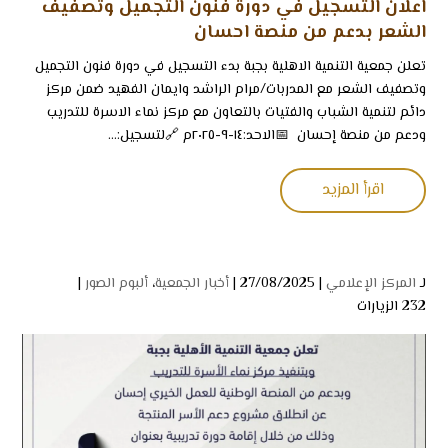
اعلان التسجيل في دورة فنون التجميل وتصفيف
الشعر بدعم من منصة احسان
تعلن جمعية التنمية الاهلية بجبة بدء التسجيل في دورة فنون التجميل
وتصفيف الشعر مع المدربات/مرام الراشد وايمان الفهيد ضمن مركز
دائم لتنمية الشباب والفتيات ‏بالتعاون مع مركز نماء الاسرة للتدريب
ودعم من منصة إحسان ⁦‬⁩ ‏📅الاحد:١٤-٩-٢٠٢٥م ‏🔗لتسجيل:...
اقرأ المزيد
لـ
المركز الإعلامي
| 27/08/2025 |
أخبار الجمعية
،
ألبوم الصور
|
232 الزيارات