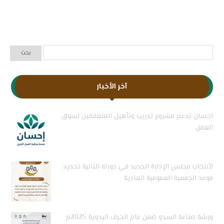
آخر الأخبار
احسان تدعم مشروع تدريب وتأهيل المتعففين لسوق
العمل
لأنتخاب مجلس الإدارة الجديد في دورته الثانية تحديد
موعد الجمعية العمومية العادية
ورشة صناعة السدو ضمن عام الحرف اليدوية 2025م