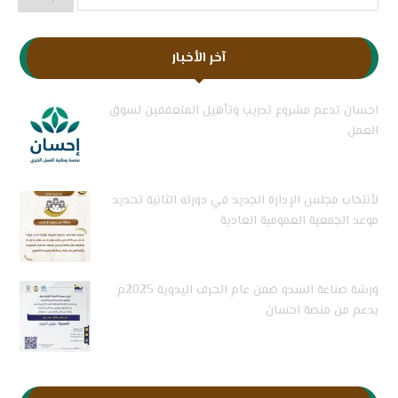
آخر الأخبار
احسان تدعم مشروع تدريب وتأهيل المتعففين لسوق
العمل
لأنتخاب مجلس الإدارة الجديد في دورته الثانية تحديد
موعد الجمعية العمومية العادية
ورشة صناعة السدو ضمن عام الحرف اليدوية 2025م
بدعم من منصة احسان