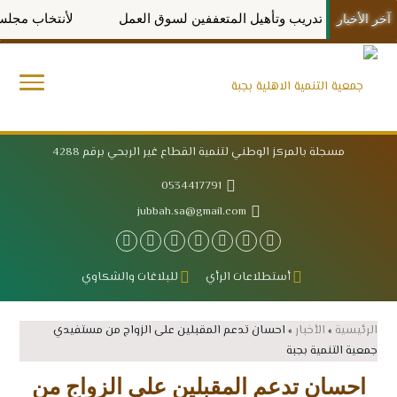
مشروع تدريب وتأهيل المتعففين لسوق العمل
لأنتخاب مجلس الإدا
آخر الأخبار
مسجلة بالمركز الوطني لتنمية القطاع غير الربحي برقم 4288
0534417791
jubbah.sa@gmail.com
أستطلاعات الرأي
للبلاغات والشكاوي
الرئيسية
»
الأخبار
»
احسان تدعم المقبلين على الزواج من مستفيدي
جمعية التنمية بجبة
احسان تدعم المقبلين على الزواج من