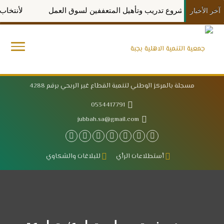
ن تدعم مشروع تدريب وتأهيل المتعففين لسوق العمل
لأنتخاب مجل
آخر الأخبار
مسجلة بالمركز الوطني لتنمية القطاع غير الربحي برقم 4288
0534417791
jubbah.sa@gmail.com
أستطلاعات الرأي
للبلاغات والشكاوي